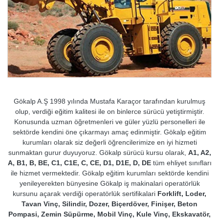
Gökalp A.Ş 1998 yılında Mustafa Karaçor tarafından kurulmuş
olup, verdiği eğitim kalitesi ile on binlerce sürücü yetiştirmiştir.
Konusunda uzman öğretmenleri ve güler yüzlü personelleri ile
sektörde kendini öne çıkarmayı amaç edinmiştir. Gökalp eğitim
kurumları olarak siz değerli öğrencilerimize en iyi hizmeti
sunmaktan gurur duyuyoruz. Gökalp sürücü kursu olarak,
A1, A2,
A, B1, B, BE, C1, C1E, C, CE, D1, D1E, D, DE
tüm ehliyet sınıfları
ile hizmet vermektedir. Gökalp eğitim kurumları sektörde kendini
yenileyerekten bünyesine Gökalp iş makinalari operatörlük
kursunu açarak verdiği operatörlük sertifikalari
Forklift, Loder,
Tavan Vinç, Silindir, Dozer, Biçerdöver, Finişer, Beton
Pompasi, Zemin Süpürme, Mobil Vinç, Kule Vinç, Ekskavatör,