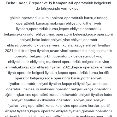
Beko Loder, Greyder
ve
İş Kamyonlari
operatörlük belgelerini
de bünyesinde vermektedir.
gökalp operatörlük kursu,ankara operatörlük kursu,altındağ
operatörlük kursu,iş makinası ehliyeti,forklift ehliyeti
fiyatları,operatörlük kursu,kepçe ehliyeti,operatörlük
belgesi,ekskavatör ehliyeti,vinç operatörü belgesi,kepçe operatörü
ehliyeti,beko loder ehliyeti,vinç ehliyeti,operatör
ehliyeti,operatörlük belgesi veren kurslar,kepçe ehliyeti fiyatları
2021,forklift ehliyet fiyatları,tavan vinci operatörlük belgesi,manlift
operatör belgesi,forklift operatörlük belgesi,mobil vinç
ehliyeti,loder ehliyeti,iş makinesi operatörlük belgesi,kule vinç
ehliyeti,ekskavatör ehliyeti fiyatları 2021,kepçe operatörü ehliyeti
fiyatı,operatör belgesi fiyatları,kepçe operatörlük kursu,forklift
operatör belgesi,kepçe operatörü kursu,portif ehliyeti
fiyatları,operatör ehliyeti fiyatları,kepçe ehliyeti fiyatları,kepçe
operatörü belgesi,is makinasi operator belgesi,kepçe operatörü
eğitimi,işkur cnc operatörü kursu,ekskavatör ehliyeti fiyatları,loder
ehliyeti fiyatları,ekskavatör operatörü ehliyeti,vinç ehliyeti
fiyatları,vinç operatörü kursu,kule vinc operatoru kurslari,portif
ehliyet fiyatları,kepce operatör ehliyeti fiyatları,greyder operatörü
ehliyeti fiyatları,kule vinç operatörü belgesi,iş makinası operatörü