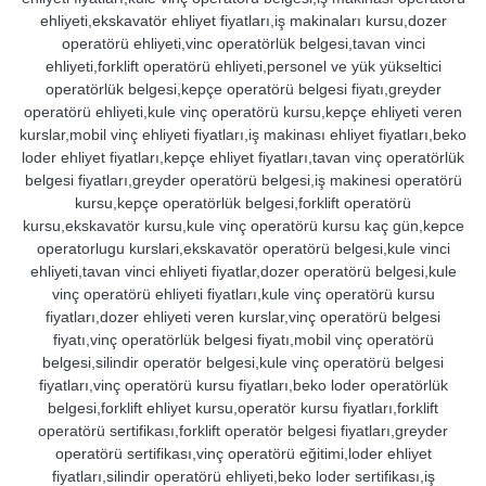
ehliyeti,ekskavatör ehliyet fiyatları,iş makinaları kursu,dozer
operatörü ehliyeti,vinc operatörlük belgesi,tavan vinci
ehliyeti,forklift operatörü ehliyeti,personel ve yük yükseltici
operatörlük belgesi,kepçe operatörü belgesi fiyatı,greyder
operatörü ehliyeti,kule vinç operatörü kursu,kepçe ehliyeti veren
kurslar,mobil vinç ehliyeti fiyatları,iş makinası ehliyet fiyatları,beko
loder ehliyet fiyatları,kepçe ehliyet fiyatları,tavan vinç operatörlük
belgesi fiyatları,greyder operatörü belgesi,iş makinesi operatörü
kursu,kepçe operatörlük belgesi,forklift operatörü
kursu,ekskavatör kursu,kule vinç operatörü kursu kaç gün,kepce
operatorlugu kurslari,ekskavatör operatörü belgesi,kule vinci
ehliyeti,tavan vinci ehliyeti fiyatlar,dozer operatörü belgesi,kule
vinç operatörü ehliyeti fiyatları,kule vinç operatörü kursu
fiyatları,dozer ehliyeti veren kurslar,vinç operatörü belgesi
fiyatı,vinç operatörlük belgesi fiyatı,mobil vinç operatörü
belgesi,silindir operatör belgesi,kule vinç operatörü belgesi
fiyatları,vinç operatörü kursu fiyatları,beko loder operatörlük
belgesi,forklift ehliyet kursu,operatör kursu fiyatları,forklift
operatörü sertifikası,forklift operatör belgesi fiyatları,greyder
operatörü sertifikası,vinç operatörü eğitimi,loder ehliyet
fiyatları,silindir operatörü ehliyeti,beko loder sertifikası,iş