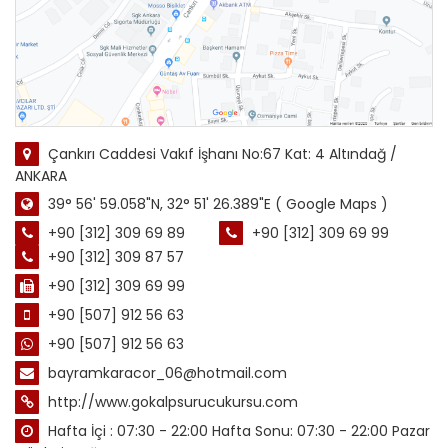
Çankırı Caddesi Vakıf İşhanı No:67 Kat: 4 Altındağ /
ANKARA
39° 56' 59.058"N, 32° 51' 26.389"E
( Google Maps )
+90 [312] 309 69 89
+90 [312] 309 69 99
+90 [312] 309 87 57
+90 [312] 309 69 99
+90 [507] 912 56 63
+90 [507] 912 56 63
bayramkaracor_06@hotmail.com
http://www.gokalpsurucukursu.com
Hafta İçi : 07:30 - 22:00 Hafta Sonu: 07:30 - 22:00 Pazar