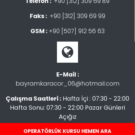
Telefon :
+90 [312] 309 69 89
Faks :
+90 [312] 309 69 99
GSM :
+90 [507] 912 56 63
E-Mail :
bayramkaracor_06@hotmail.com
Çalışma Saatleri :
Hafta İçi : 07:30 - 22:00
Hafta Sonu: 07:30 - 22:00 Pazar Günleri
Açığız
OPERATÖRLÜK KURSU HEMEN ARA