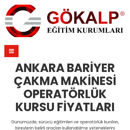
ANKARA BARIYER
ÇAKMA MAKINESI
OPERATÖRLÜK
KURSU FIYATLARI
Günümüzde, sürücü eğitimleri ve operatörlük kursları,
bireylerin belirli araçları kullanabilme yeteneklerini