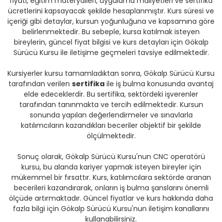
fiyatı, eğitim materyalleri, uygulama maliyetleri ve sertifika
ücretlerini kapsayacak şekilde hesaplanmıştır. Kurs süresi ve
içeriği gibi detaylar, kursun yoğunluğuna ve kapsamına göre
belirlenmektedir. Bu sebeple, kursa katılmak isteyen
bireylerin, güncel fiyat bilgisi ve kurs detayları için Gökalp
Sürücü Kursu ile iletişime geçmeleri tavsiye edilmektedir.
Kursiyerler kursu tamamladıktan sonra, Gökalp Sürücü Kursu
tarafından verilen
sertifika
ile iş bulma konusunda avantaj
elde edeceklerdir. Bu sertifika, sektördeki işverenler
tarafından tanınmakta ve tercih edilmektedir. Kursun
sonunda yapılan değerlendirmeler ve sınavlarla
katılımcıların kazandıkları beceriler objektif bir şekilde
ölçülmektedir.
Sonuç olarak, Gökalp Sürücü Kursu'nun CNC operatörü
kursu, bu alanda kariyer yapmak isteyen bireyler için
mükemmel bir fırsattır. Kurs, katılımcılara sektörde aranan
becerileri kazandırarak, onların iş bulma şanslarını önemli
ölçüde artırmaktadır. Güncel fiyatlar ve kurs hakkında daha
fazla bilgi için Gökalp Sürücü Kursu'nun iletişim kanallarını
kullanabilirsiniz.