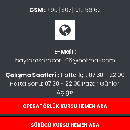
GSM :
+90 [507] 912 56 63
E-Mail :
bayramkaracor_06@hotmail.com
Çalışma Saatleri :
Hafta İçi : 07:30 - 22:00
Hafta Sonu: 07:30 - 22:00 Pazar Günleri
Açığız
OPERATÖRLÜK KURSU HEMEN ARA
Copyright © 2026 | Gökalp Sürücü Kursu | Tüm hakları saklıdır. |
SÜRÜCÜ KURSU HEMEN ARA
Design By
Cogen®Yazılım