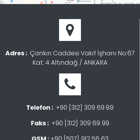
Adres :
Çankırı Caddesi Vakıf İşhanı No:67
Kat: 4 Altındağ / ANKARA
Telefon :
+90 [312] 309 69 89
Faks :
+90 [312] 309 69 99
GSM :
+90 [507] 912 56 63