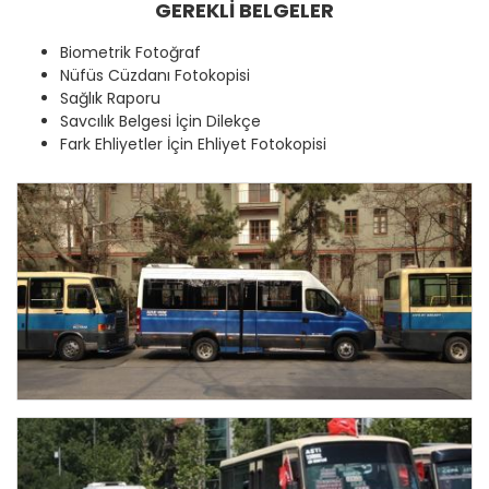
GEREKLİ BELGELER
Biometrik Fotoğraf
Nüfüs Cüzdanı Fotokopisi
Sağlık Raporu
Savcılık Belgesi İçin Dilekçe
Fark Ehliyetler İçin Ehliyet Fotokopisi